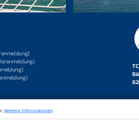
oranmeldung)
 Voranmeldung)
TC
anmeldung)
Bä
oranmeldung)
82
ntakt
Impressum
Datenschutzbestimmungen
AGB
Statu
n.
Weitere Informationen
Copyright ©2026 TC-Rheindive.ch, All Rights Reserved