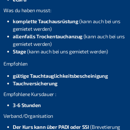
Eistauchen
Was du haben musst:
komplette Tauchausrüstung
(kann auch bei uns
Wracktauchen
gemietet werden)
Solo Tauchen
allenfalls Trockentauchanzug
(kann auch bei uns
gemietet werden)
Unterwasser Scooter
Stage
(kann auch bei uns gemietet werden)
Science of Diving
Empfohlen
Extended Range
gültige Tauchtauglichkeitsbescheinigung
Tauchversicherung
Professional
Empfohlene Kursdauer :
Instructor
3-6 Stunden
Assistant Instructor
Verband/Organisation
Divemaster
Der Kurs kann über PADI oder SSI
(Brevetierung