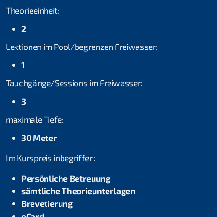
Theorieeinheit:
Trockentauchen
2
Tieftauchen
Lektionen im Pool/begrenzen Freiwasser:
Nitroxtaucher
1
Navigation
Tauchgänge/Sessions im Freiwasser:
3
Flusstauchen
maximale Tiefe:
Nachttauchen
30 Meter
Nacht- und Flusstauchen
Im Kurspreis inbegriffen:
Tarieren in Perfektion
Persönliche Betreuung
Dekotaucher
sämtliche Theorieunterlagen
Brevetierung
Bergsee
eCard