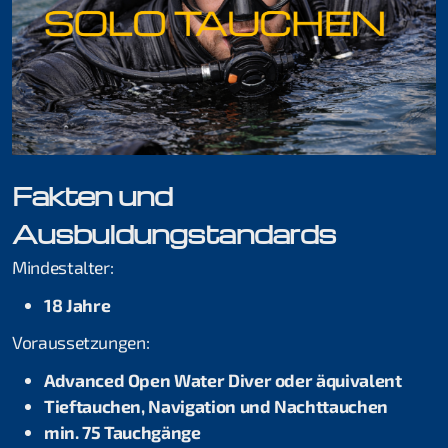
Kurse für Beginner
Schnuppertauchen
Open Water Diver
Fakten und
Skill Update
Ausbuldungstandards
Kurse für Fortgeschrittene
Mindestalter:
18 Jahre
Rheindive Advanced Package
Voraussetzungen:
Advanced Open Water Diver
Advanced Open Water Diver oder äquivalent
Stress & Retten
Tieftauchen, Navigation und Nachttauchen
min. 75 Tauchgänge
Suchen & Bergen