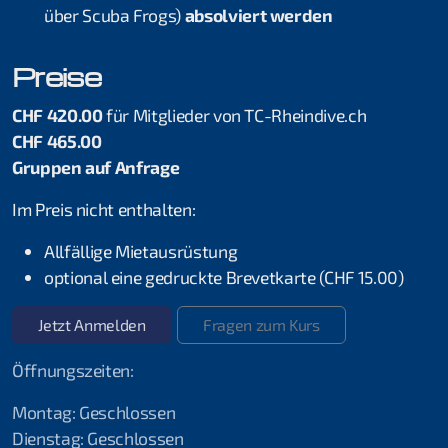
über Scuba Frogs)
absolviert werden
Erste-Hilfe Instructor
Preise
Erste Hilfe
CHF 420.00
für Mitglieder von TC-Rheindive.ch
Erste Hilfe + Notfallsauerstoff
CHF 465.00
Gruppen auf Anfrage
Notfallsauerstoff
Im Preis nicht enthalten:
Erste Hilfe HLW+AED
Allfällige Mietausrüstung
optional eine gedruckte Brevetkarte (CHF 15.00)
Jetzt Anmelden
Fragen zum Kurs
2025 Ferienspass Aadorf
Öffnungszeiten:
2024 10-Jahres Jubiläum
Montag: Geschlossen
2019 Fernsteinsee
Dienstag: Geschlossen