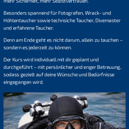
mehr Sicherheit, mehr Selbstvertrauen.
Thomas Türk
Besonders spannend für Fotografen, Wrack- und
Michael Vogel
Höhlentaucher sowie technsiche Taucher, Divemaster
und erfahrene Taucher.
Daniel Fahrni
Denn am Ende geht es nicht darum, allein zu tauchen –
Daniel Rüttimann
sondern es jederzeit zu können.
Bettina Schweizer
Der Kurs wird individuell mit dir geplant und
durchgeführt – mit persönlicher und enger Betreuung,
Clublokal
sodass gezielt auf deine Wünsche und Bedürfnisse
eingegangen wird.
Tauchanlässe & Events
Atemgas
Tauch- und Mietmaterial
Öffentlichkeitsarbeit