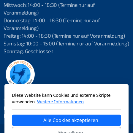
2019 Shams Alam Beach Resort, Ägypten
Mittwoch: 14:00 - 18:30 (Termine nur auf
Voranmeldung)
2019 Attersee
Donnerstag: 14:00 - 18:30 (Termine nur auf
Voranmeldung)
2018 Attersee
Freitag: 14:00 - 18:30 (Termine nur auf Voranmeldung)
2018 Ferienspass Hettlingen
Samstag: 10:00 - 15:00 (Termine nur auf Voranmeldung)
Sonntag: Geschlossen
2018 Lac Soutairrain
2017 Schnuppertauchen Fliegende Helfer
2017 Ferienspass Hettlingen ll
2017 Schnuppertauchen Hettlingen l
Diese Website kann Cookies und externe Skripte
TC-Rheindive.ch
verwenden.
Weitere Informationen
Bälisteigstrasse 2
2017 Seepolizei Thurgau
8264 Eschenz
Alle Cookies akzeptieren
2017 Schnuppertauchen Ramsen
Einstellung