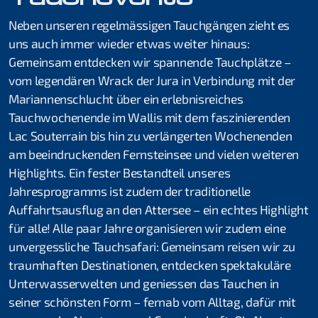
2017 Schnuppertauchen Berlingen
Neben unseren regelmässigen Tauchgängen zieht es
2017 Blausee
uns auch immer wieder etwas weiter hinaus:
Gemeinsam entdecken wir spannende Tauchplätze –
2017 Schnuppertauchen Hettingen
vom legendären Wrack der Jura in Verbindung mit der
2016 Sea King Marco, Ägypten
Mariannenschlucht über ein erlebnisreiches
Tauchwochenende im Wallis mit dem faszinierenden
2016 Besuch Rega
Lac Souterrain bis hin zu verlängerten Wochenenden
am beeindruckenden Fernsteinsee und vielen weiteren
Highlights. Ein fester Bestandteil unseres
Jahresprogramms ist zudem der traditionelle
Auffahrtsausflug an den Attersee – ein echtes Highlight
für alle! Alle paar Jahre organisieren wir zudem eine
unvergessliche Tauchsafari: Gemeinsam reisen wir zu
traumhaften Destinationen, entdecken spektakuläre
Unterwasserwelten und geniessen das Tauchen in
seiner schönsten Form – fernab vom Alltag, dafür mit