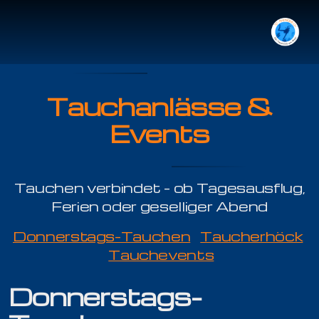
Tauchanlässe &
Events
Tauchgang mit Guide
Tauchen im Rhein
Tauchen verbindet – ob Tagesausflug,
Ferien oder geselliger Abend
Organisation
Donnerstags-Tauchen
Taucherhöck
Tauchevents
Jonas Haab
Donnerstags-
Kilian Köpfli