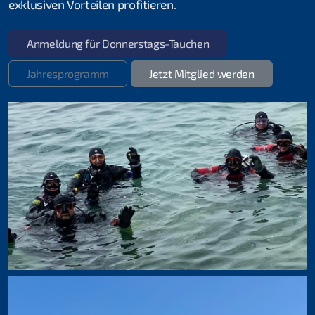
exklusiven Vorteilen profitieren.
Anmeldung für Donnerstags-Tauchen
Kurse für Beginner
Jahresprogramm
Jetzt Mitglied werden
Schnuppertauchen
Open Water Diver
Skill Update
Kurse für Fortgeschrittene
Rheindive Advanced Package
Advanced Open Water Diver
Stress & Retten
Suchen & Bergen