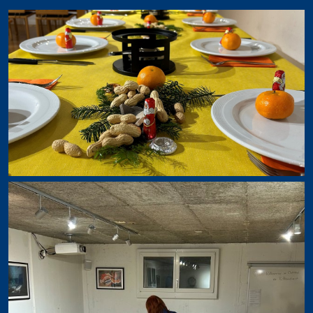
Erste-Hilfe Instructor
Erste Hilfe
Erste Hilfe + Notfallsauerstoff
Notfallsauerstoff
Erste Hilfe HLW+AED
2025 Ferienspass Aadorf
2024 10-Jahres Jubiläum
2019 Fernsteinsee