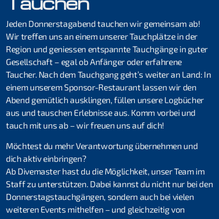
Tauchen
Thomas Türk
Jeden Donnerstagabend tauchen wir gemeinsam ab!
Michael Vogel
Wir treffen uns an einem unserer Tauchplätze in der
Region und geniessen entspannte Tauchgänge in guter
Daniel Fahrni
Gesellschaft – egal ob Anfänger oder erfahrene
Daniel Rüttimann
Taucher. Nach dem Tauchgang geht’s weiter an Land: In
einem unserem Sponsor-Restaurant lassen wir den
Bettina Schweizer
Abend gemütlich ausklingen, füllen unsere Logbücher
aus und tauschen Erlebnisse aus. Komm vorbei und
Clublokal
tauch mit uns ab – wir freuen uns auf dich!
Tauchanlässe & Events
Möchtest du mehr Verantwortung übernehmen und
dich aktiv einbringen?
Atemgas
Ab Divemaster hast du die Möglichkeit, unser Team im
Tauch- und Mietmaterial
Staff zu unterstützen. Dabei kannst du nicht nur bei den
Donnerstagstauchgängen, sondern auch bei vielen
Öffentlichkeitsarbeit
weiteren Events mithelfen – und gleichzeitig von