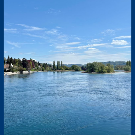
Trockentauchen
Tieftauchen
Nitroxtaucher
Navigation
Flusstauchen
Nachttauchen
Nacht- und Flusstauchen
Tarieren in Perfektion
Dekotaucher
Bergsee