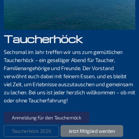
Eistauchen
Wracktauchen
Taucherhöck
Solo Tauchen
Unterwasser Scooter
Sechsmal im Jahr treffen wir uns zum gemütlichen
Taucherhöck – ein geselliger Abend für Taucher,
Science of Diving
Familienangehörige und Freunde. Der Vorstand
verwöhnt euch dabei mit feinem Essen, und es bleibt
Extended Range
viel Zeit, um Erlebnisse auszutauschen und gemeinsam
zu lachen. Bei uns ist jeder herzlich willkommen – ob mit
Professional
oder ohne Taucherfahrung!
Instructor
Anmeldung für den Tauchernöck
Assistant Instructor
Taucherhöck 2026
Jetzt Mitglied werden
Divemaster