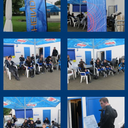
Thomas Türk
Michael Vogel
Daniel Fahrni
Daniel Rüttimann
Bettina Schweizer
Clublokal
Tauchanlässe & Events
Atemgas
Tauch- und Mietmaterial
Öffentlichkeitsarbeit