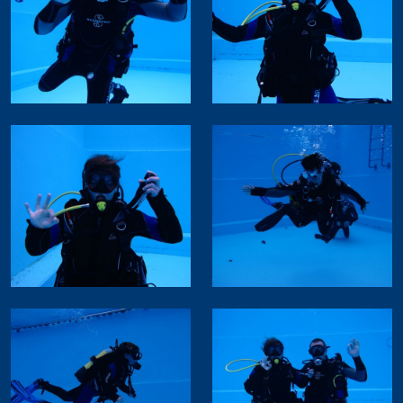
2019 Shams Alam Beach Resort, Ägypten
2019 Attersee
2018 Attersee
2018 Ferienspass Hettlingen
2018 Lac Soutairrain
2017 Schnuppertauchen Fliegende Helfer
2017 Ferienspass Hettlingen ll
2017 Schnuppertauchen Hettlingen l
2017 Seepolizei Thurgau
2017 Schnuppertauchen Ramsen