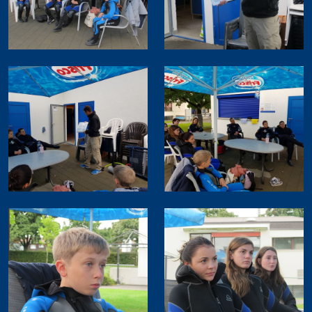
Kurse für Beginner
Schnuppertauchen
Open Water Diver
Skill Update
Kurse für Fortgeschrittene
Rheindive Advanced Package
Advanced Open Water Diver
Stress & Retten
Suchen & Bergen