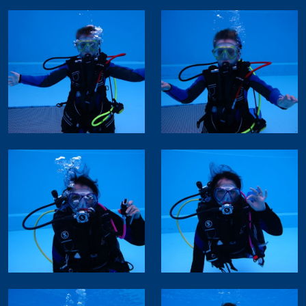
Eistauchen
Wracktauchen
Solo Tauchen
Unterwasser Scooter
Science of Diving
Extended Range
Professional
Instructor
Assistant Instructor
Divemaster