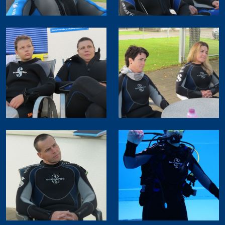
Trockentauchen
Tieftauchen
Nitroxtaucher
Navigation
Flusstauchen
Nachttauchen
Nacht- und Flusstauchen
Tarieren in Perfektion
Dekotaucher
Bergsee