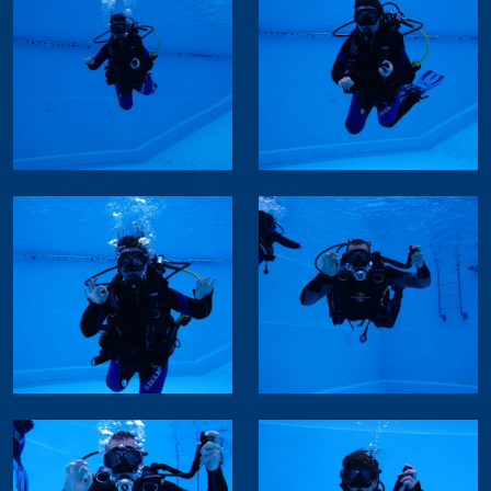
Erste-Hilfe Instructor
Erste Hilfe
Erste Hilfe + Notfallsauerstoff
Notfallsauerstoff
Erste Hilfe HLW+AED
2025 Ferienspass Aadorf
2024 10-Jahres Jubiläum
2019 Fernsteinsee