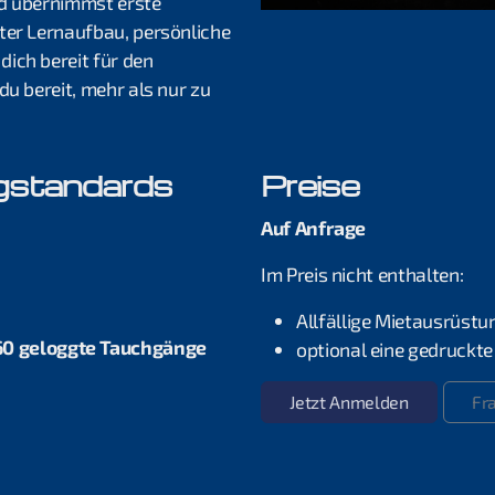
nd übernimmst erste
ter Lernaufbau, persönliche
ich bereit für den
du bereit, mehr als nur zu
gstandards
Preise
Auf Anfrage
Im Preis nicht enthalten:
Allfällige Mietausrüstu
60 geloggte Tauchgänge
optional eine gedruckte
Jetzt Anmelden
Fr