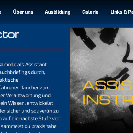
e
Über uns
Ausbildung
Galerie
Links & P
ctor
sammle als Assistant
auchbriefings durch,
raktische
rfahrenen Taucher zum
der Verantwortung und
ein Wissen, entwickelst
ler sicher und souverän zu
ch auf die nächste Stufe vor:
i sammelst du praxisnahe