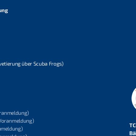
gung
vetierung über Scuba Frogs)
oranmeldung)
 Voranmeldung)
TC
anmeldung)
Bä