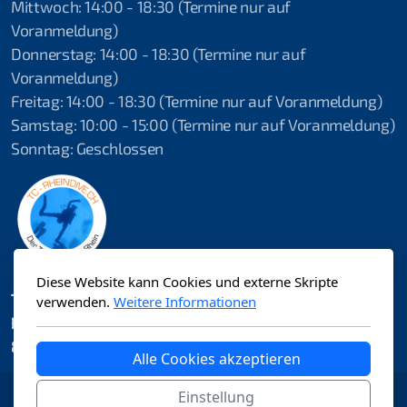
Mittwoch: 14:00 - 18:30 (Termine nur auf
Voranmeldung)
Erste-Hilfe Instructor
Donnerstag: 14:00 - 18:30 (Termine nur auf
Erste Hilfe
Voranmeldung)
Freitag: 14:00 - 18:30 (Termine nur auf Voranmeldung)
Erste Hilfe + Notfallsauerstoff
Samstag: 10:00 - 15:00 (Termine nur auf Voranmeldung)
Sonntag: Geschlossen
Notfallsauerstoff
Erste Hilfe HLW+AED
Diese Website kann Cookies und externe Skripte
TC-Rheindive.ch
2025 Ferienspass Aadorf
verwenden.
Weitere Informationen
Bälisteigstrasse 2
2024 10-Jahres Jubiläum
8264 Eschenz
Alle Cookies akzeptieren
2019 Fernsteinsee
Einstellung
Kontakt
Impressum
Datenschutzbestimmungen
AGB