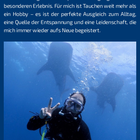
besonderen Erlebnis. Für mich ist Tauchen weit mehr als
ein Hobby – es ist der perfekte Ausgleich zum Alltag,
eine Quelle der Entspannung und eine Leidenschaft, die
Kurse für Beginner
mich immer wieder aufs Neue begeistert.
Schnuppertauchen
Open Water Diver
Skill Update
Kurse für Fortgeschrittene
Rheindive Advanced Package
Advanced Open Water Diver
Stress & Retten
Suchen & Bergen