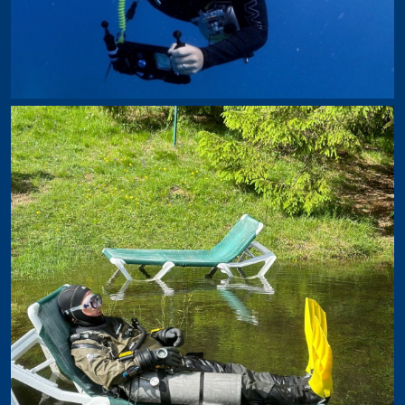
Trockentauchen
Tieftauchen
Nitroxtaucher
Navigation
Flusstauchen
Nachttauchen
Nacht- und Flusstauchen
Tarieren in Perfektion
Dekotaucher
Bergsee