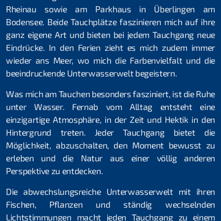
Rheinau sowie am Parkhaus in Überlingen am
Thomas Türk
Bodensee. Beide Tauchplätze faszinieren mich auf ihre
Michael Vogel
ganz eigene Art und bieten bei jedem Tauchgang neue
Eindrücke. In den Ferien zieht es mich zudem immer
Daniel Fahrni
wieder ans Meer, wo mich die Farbenvielfalt und die
beeindruckende Unterwasserwelt begeistern.
Daniel Rüttimann
Was mich am Tauchen besonders fasziniert, ist die Ruhe
Bettina Schweizer
unter Wasser. Fernab vom Alltag entsteht eine
einzigartige Atmosphäre, in der Zeit und Hektik in den
Clublokal
Hintergrund treten. Jeder Tauchgang bietet die
Tauchanlässe & Events
Möglichkeit, abzuschalten, den Moment bewusst zu
erleben und die Natur aus einer völlig anderen
Atemgas
Perspektive zu entdecken.
Tauch- und Mietmaterial
Die abwechslungsreiche Unterwasserwelt mit ihren
Fischen, Pflanzen und ständig wechselnden
Öffentlichkeitsarbeit
Lichtstimmungen macht jeden Tauchgang zu einem