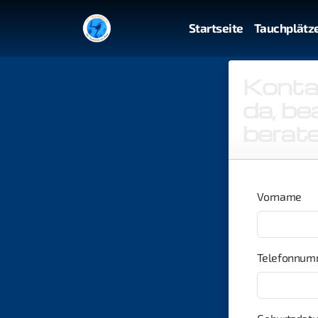
Startseite
Tauchplätz
Kontak
da, be
berate
Vorname
Telefonnum