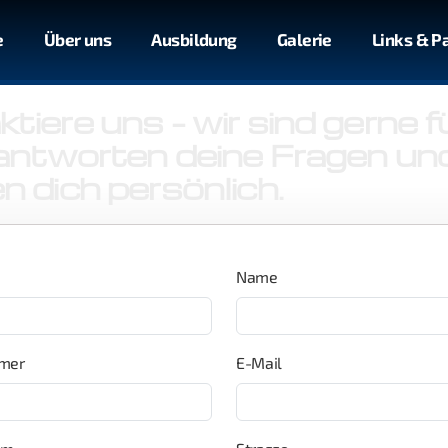
e
Über uns
Ausbildung
Galerie
Links & P
tiere uns – wir sind gerne f
antworten deine Fragen un
n dich persönlich.
Name
mer
E-Mail