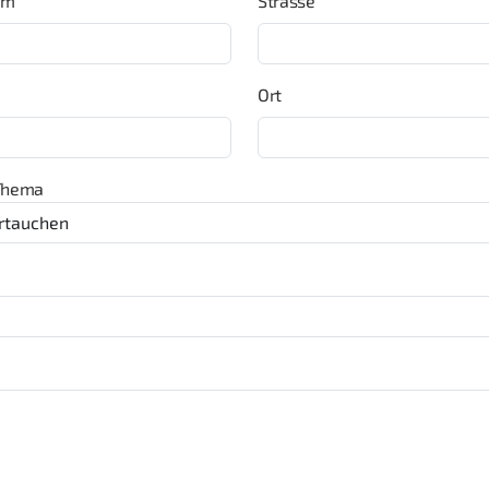
um
Strasse
Ort
Thema