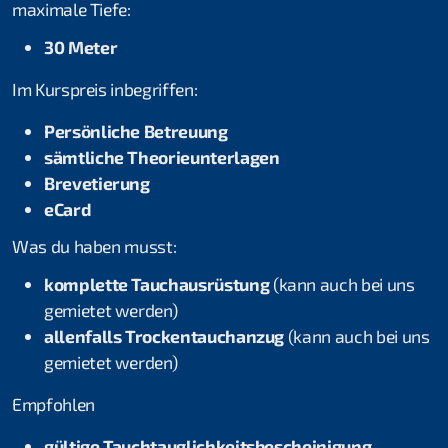
maximale Tiefe:
Trockentauchen
30 Meter
Tieftauchen
Im Kurspreis inbegriffen:
Nitroxtaucher
Persönliche Betreuung
sämtliche Theorieunterlagen
Navigation
Brevetierung
eCard
Flusstauchen
Was du haben musst:
Nachttauchen
komplette Tauchausrüstung
(kann auch bei uns
Nacht- und Flusstauchen
gemietet werden)
allenfalls Trockentauchanzug
(kann auch bei uns
Tarieren in Perfektion
gemietet werden)
Dekotaucher
Empfohlen
Bergsee
gültige Tauchtauglichkeitsbescheinigung