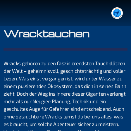
Wracktauchen
Tauchgang mit Guide
Wracks gehören zu den faszinierendsten Tauchplätzen
Tauchen im Rhein
der Welt – geheimnisvoll, geschichtsträchtig und voller
Leben. Was einst vergangen ist, wird unter Wasser zu
einem pulsierenden Ökosystem, das dich in seinen Bann
zieht. Doch der Weg ins Innere dieser Giganten verlangt
Organisation
mehr als nur Neugier: Planung, Technik und ein
geschultes Auge für Gefahren sind entscheidend. Auch
Jonas Haab
ohne betauchbare Wracks lernst du bei uns alles, was
Kilian Köpfli
es braucht, um solche Abenteuer sicher zu meistern.