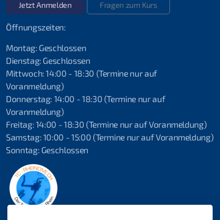
Jetzt Anmelden
Fragen zum Kurs
Erste-Hilfe Instructor
Öffnungszeiten:
Erste Hilfe
Montag: Geschlossen
Dienstag: Geschlossen
Erste Hilfe + Notfallsauerstoff
Mittwoch: 14:00 - 18:30 (Termine nur auf
Notfallsauerstoff
Voranmeldung)
Donnerstag: 14:00 - 18:30 (Termine nur auf
Erste Hilfe HLW+AED
Voranmeldung)
Freitag: 14:00 - 18:30 (Termine nur auf Voranmeldung)
Samstag: 10:00 - 15:00 (Termine nur auf Voranmeldung)
Sonntag: Geschlossen
2025 Ferienspass Aadorf
2024 10-Jahres Jubiläum
2019 Fernsteinsee