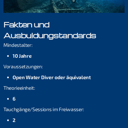
Kurse für Beginner
Fakten und
Ausbuldungstandards
Schnuppertauchen
Mindestalter:
Open Water Diver
10 Jahre
Skill Update
Voraussetzungen:
Kurse für Fortgeschrittene
Open Water Diver oder äquivalent
Theorieeinheit:
Rheindive Advanced Package
6
Advanced Open Water Diver
Tauchgänge/Sessions im Freiwasser:
Stress & Retten
2
Suchen & Bergen