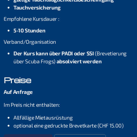
Tauchversicherung
Eistauchen
Empfohlene Kursdauer :
Wracktauchen
5-10 Stunden
Solo Tauchen
Verband/Organisation
Unterwasser Scooter
Der Kurs kann über PADI oder SSI
(Brevetierung
über Scuba Frogs)
absolviert werden
Science of Diving
Preise
Extended Range
Professional
Auf Anfrage
Im Preis nicht enthalten:
Instructor
Allfällige Mietausrüstung
Assistant Instructor
optional eine gedruckte Brevetkarte (CHF 15.00)
Divemaster