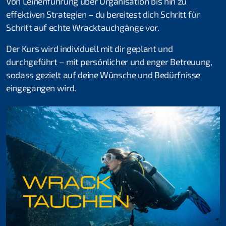
Von Leinenführung über Organisation bis hin zu
Thomas Türk
effektiven Strategien – du bereitest dich Schritt für
Schritt auf echte Wracktauchgänge vor.
Michael Vogel
Der Kurs wird individuell mit dir geplant und
Daniel Fahrni
durchgeführt – mit persönlicher und enger Betreuung,
sodass gezielt auf deine Wünsche und Bedürfnisse
Daniel Rüttimann
eingegangen wird.
Bettina Schweizer
Clublokal
Tauchanlässe & Events
Atemgas
Tauch- und Mietmaterial
Öffentlichkeitsarbeit