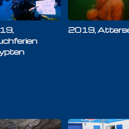
19,
2019, Atters
chferien
ypten