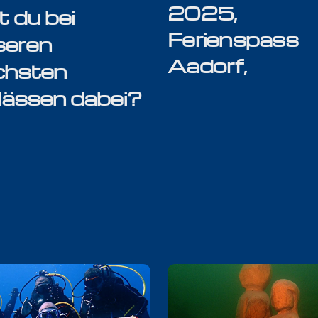
2025,
t du bei
Ferienspass
seren
Aadorf,
chsten
lässen dabei?