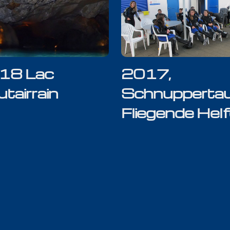
18 Lac
2017,
tairrain
Schnupperta
Fliegende Helf