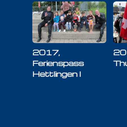
2017,
20
Ferienspass
Th
Hettlingen l