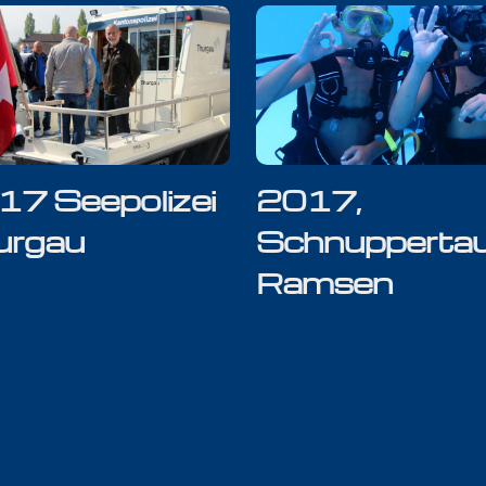
17 Seepolizei
2017,
urgau
Schnupperta
Ramsen