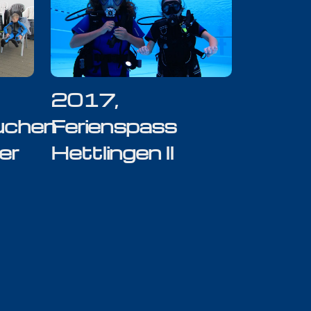
2017,
uchen
Ferienspass
er
Hettlingen ll