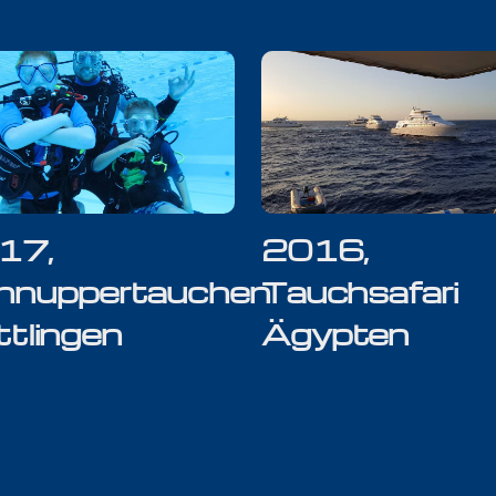
17,
2016,
hnuppertauchen
Tauchsafari
tlingen
Ägypten