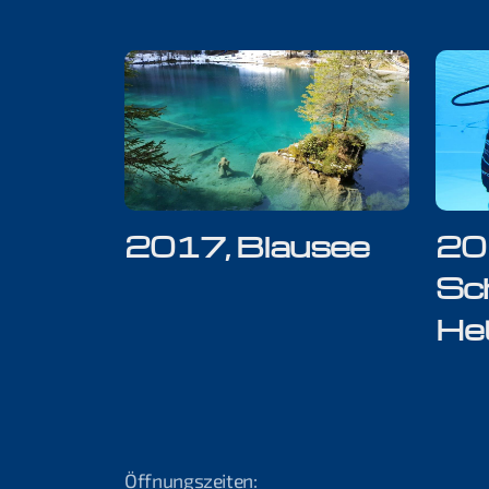
2017, Blausee
20
Sc
Het
Öffnungszeiten: