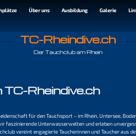
hplätze
Über uns
Ausbildung
Galerie
Lin
TC-Rheindive.ch
Der Tauchclub am Rhein
 TC-Rheindive.ch
Leidenschaft für den Tauchsport – im Rhein, Untersee, Bode
r faszinierende Unterwasserwelten und erleben unvergess
hclub vereint engagierte Taucherinnen und Taucher aus de