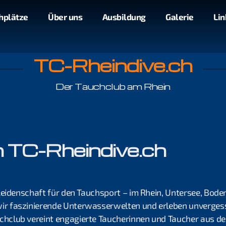
hplätze
Über uns
Ausbildung
Galerie
Lin
TC-Rheindive.ch
Der Tauchclub am Rhein
 TC-Rheindive.ch
Leidenschaft für den Tauchsport – im Rhein, Untersee, Bode
r faszinierende Unterwasserwelten und erleben unvergess
hclub vereint engagierte Taucherinnen und Taucher aus de