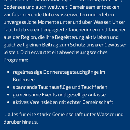
Thomas Türk
Bodensee und auch weltweit. Gemeinsam entdecken
wir faszinierende Unterwasserwelten und erleben
Michael Vogel
unvergessliche Momente unter und über Wasser. Unser
Tauchclub vereint engagierte Taucherinnen und Taucher
Daniel Fahrni
aus der Region, die ihre Begeisterung aktiv leben und
Daniel Rüttimann
gleichzeitig einen Beitrag zum Schutz unserer Gewässer
leisten. Dich erwartet ein abwechslungsreiches
Bettina Schweizer
Programm:
Clublokal
regelmässige Donnerstagstauchgänge im
Bodensee
Tauchanlässe & Events
spannende Tauchausflüge und Tauchferien
gemeinsame Events und gesellige Anlässe
Atemgas
aktives Vereinsleben mit echter Gemeinschaft
Tauch- und Mietmaterial
... alles für eine starke Gemeinschaft unter Wasser und
Öffentlichkeitsarbeit
darüber hinaus.