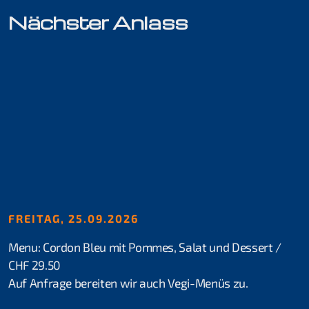
Nächster Anlass
Kurse für Beginner
Schnuppertauchen
Open Water Diver
Skill Update
Kurse für Fortgeschrittene
Rheindive Advanced Package
FREITAG, 25.09.2026
Advanced Open Water Diver
Menu: Cordon Bleu mit Pommes, Salat und Dessert /
CHF 29.50
Stress & Retten
Auf Anfrage bereiten wir auch Vegi-Menüs zu.
Suchen & Bergen