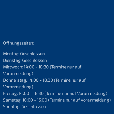
2019 Shams Alam Beach Resort, Ägypten
2019 Attersee
2018 Attersee
2018 Ferienspass Hettlingen
Öffnungszeiten:
2018 Lac Soutairrain
Montag: Geschlossen
2017 Schnuppertauchen Fliegende Helfer
Dienstag: Geschlossen
Mittwoch: 14:00 - 18:30 (Termine nur auf
2017 Ferienspass Hettlingen ll
Voranmeldung)
Donnerstag: 14:00 - 18:30 (Termine nur auf
2017 Schnuppertauchen Hettlingen l
Voranmeldung)
2017 Seepolizei Thurgau
Freitag: 14:00 - 18:30 (Termine nur auf Voranmeldung)
Samstag: 10:00 - 15:00 (Termine nur auf Voranmeldung)
2017 Schnuppertauchen Ramsen
Sonntag: Geschlossen