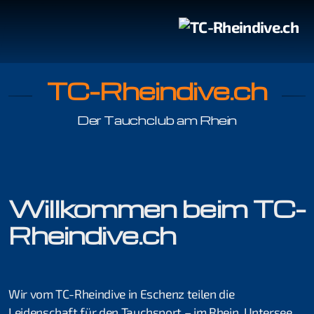
TC-Rheindive.ch
Der Tauchclub am Rhein
Tauchgang mit Guide
Tauchen im Rhein
Willkommen beim TC-
Rheindive.ch
Organisation
Jonas Haab
Wir vom TC-Rheindive in Eschenz teilen die
Kilian Köpfli
Leidenschaft für den Tauchsport – im Rhein, Untersee,