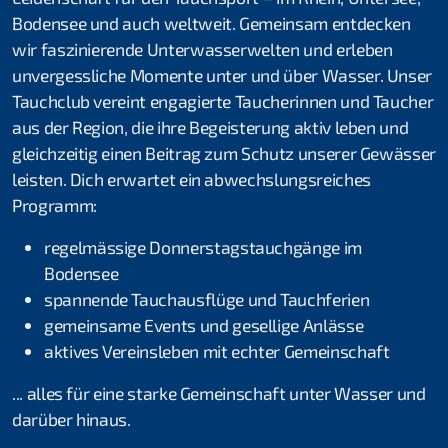
Thomas Türk
Bodensee und auch weltweit. Gemeinsam entdecken
wir faszinierende Unterwasserwelten und erleben
Michael Vogel
unvergessliche Momente unter und über Wasser. Unser
Tauchclub vereint engagierte Taucherinnen und Taucher
Daniel Fahrni
aus der Region, die ihre Begeisterung aktiv leben und
Daniel Rüttimann
gleichzeitig einen Beitrag zum Schutz unserer Gewässer
leisten. Dich erwartet ein abwechslungsreiches
Bettina Schweizer
Programm:
Clublokal
regelmässige Donnerstagstauchgänge im
Bodensee
Tauchanlässe & Events
spannende Tauchausflüge und Tauchferien
gemeinsame Events und gesellige Anlässe
Atemgas
aktives Vereinsleben mit echter Gemeinschaft
Tauch- und Mietmaterial
... alles für eine starke Gemeinschaft unter Wasser und
Öffentlichkeitsarbeit
darüber hinaus.