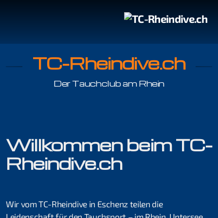
TC-Rheindive.ch
Der Tauchclub am Rhein
Tauchgang mit Guide
Tauchen im Rhein
Willkommen beim TC-
Rheindive.ch
Organisation
Jonas Haab
Wir vom TC-Rheindive in Eschenz teilen die
Kilian Köpfli
Leidenschaft für den Tauchsport – im Rhein, Untersee,