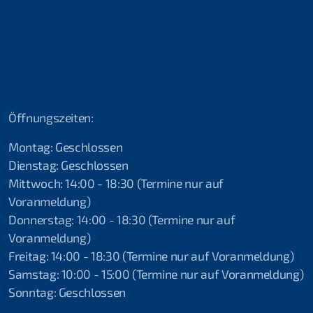
2019 Shams Alam Beach Resort, Ägypten
2019 Attersee
2018 Attersee
2018 Ferienspass Hettlingen
Öffnungszeiten:
2018 Lac Soutairrain
Montag: Geschlossen
2017 Schnuppertauchen Fliegende Helfer
Dienstag: Geschlossen
Mittwoch: 14:00 - 18:30 (Termine nur auf
2017 Ferienspass Hettlingen ll
Voranmeldung)
Donnerstag: 14:00 - 18:30 (Termine nur auf
2017 Schnuppertauchen Hettlingen l
Voranmeldung)
2017 Seepolizei Thurgau
Freitag: 14:00 - 18:30 (Termine nur auf Voranmeldung)
Samstag: 10:00 - 15:00 (Termine nur auf Voranmeldung)
2017 Schnuppertauchen Ramsen
Sonntag: Geschlossen