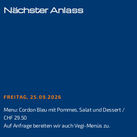
Nächster Anlass
Kurse für Beginner
Schnuppertauchen
Open Water Diver
Skill Update
Kurse für Fortgeschrittene
Rheindive Advanced Package
FREITAG, 25.09.2026
Advanced Open Water Diver
Menu: Cordon Bleu mit Pommes, Salat und Dessert /
CHF 29.50
Stress & Retten
Auf Anfrage bereiten wir auch Vegi-Menüs zu.
Suchen & Bergen