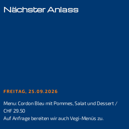
Nächster Anlass
Kurse für Beginner
Schnuppertauchen
Open Water Diver
Skill Update
Kurse für Fortgeschrittene
Rheindive Advanced Package
FREITAG, 25.09.2026
Advanced Open Water Diver
Menu: Cordon Bleu mit Pommes, Salat und Dessert /
CHF 29.50
Stress & Retten
Auf Anfrage bereiten wir auch Vegi-Menüs zu.
Suchen & Bergen