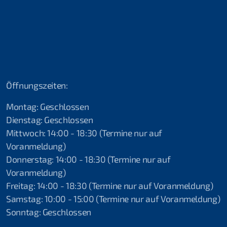
2019 Shams Alam Beach Resort, Ägypten
2019 Attersee
2018 Attersee
2018 Ferienspass Hettlingen
Öffnungszeiten:
2018 Lac Soutairrain
Montag: Geschlossen
2017 Schnuppertauchen Fliegende Helfer
Dienstag: Geschlossen
Mittwoch: 14:00 - 18:30 (Termine nur auf
2017 Ferienspass Hettlingen ll
Voranmeldung)
Donnerstag: 14:00 - 18:30 (Termine nur auf
2017 Schnuppertauchen Hettlingen l
Voranmeldung)
2017 Seepolizei Thurgau
Freitag: 14:00 - 18:30 (Termine nur auf Voranmeldung)
Samstag: 10:00 - 15:00 (Termine nur auf Voranmeldung)
2017 Schnuppertauchen Ramsen
Sonntag: Geschlossen