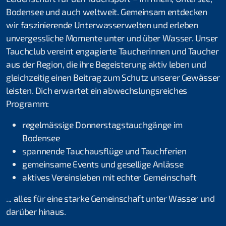
Thomas Türk
Bodensee und auch weltweit. Gemeinsam entdecken
wir faszinierende Unterwasserwelten und erleben
Michael Vogel
unvergessliche Momente unter und über Wasser. Unser
Tauchclub vereint engagierte Taucherinnen und Taucher
Daniel Fahrni
aus der Region, die ihre Begeisterung aktiv leben und
Daniel Rüttimann
gleichzeitig einen Beitrag zum Schutz unserer Gewässer
leisten. Dich erwartet ein abwechslungsreiches
Bettina Schweizer
Programm:
Clublokal
regelmässige Donnerstagstauchgänge im
Bodensee
Tauchanlässe & Events
spannende Tauchausflüge und Tauchferien
gemeinsame Events und gesellige Anlässe
Atemgas
aktives Vereinsleben mit echter Gemeinschaft
Tauch- und Mietmaterial
... alles für eine starke Gemeinschaft unter Wasser und
Öffentlichkeitsarbeit
darüber hinaus.