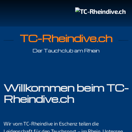
TC-Rheindive.ch
Der Tauchclub am Rhein
Tauchgang mit Guide
Tauchen im Rhein
Willkommen beim TC-
Rheindive.ch
Organisation
Jonas Haab
Wir vom TC-Rheindive in Eschenz teilen die
Kilian Köpfli
Leidenschaft für den Tauchsport – im Rhein, Untersee,