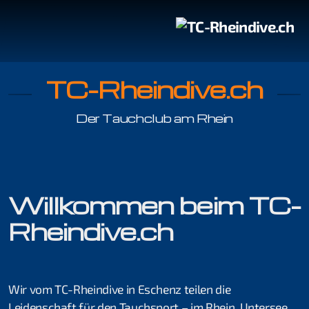
TC-Rheindive.ch
Der Tauchclub am Rhein
Tauchgang mit Guide
Tauchen im Rhein
Willkommen beim TC-
Rheindive.ch
Organisation
Jonas Haab
Wir vom TC-Rheindive in Eschenz teilen die
Kilian Köpfli
Leidenschaft für den Tauchsport – im Rhein, Untersee,