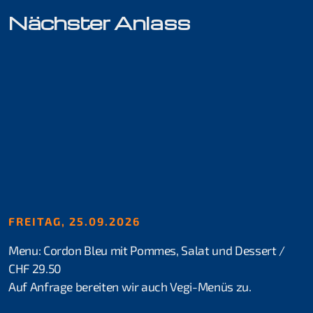
Nächster Anlass
Kurse für Beginner
Schnuppertauchen
Open Water Diver
Skill Update
Kurse für Fortgeschrittene
Rheindive Advanced Package
FREITAG, 25.09.2026
Advanced Open Water Diver
Menu: Cordon Bleu mit Pommes, Salat und Dessert /
CHF 29.50
Stress & Retten
Auf Anfrage bereiten wir auch Vegi-Menüs zu.
Suchen & Bergen