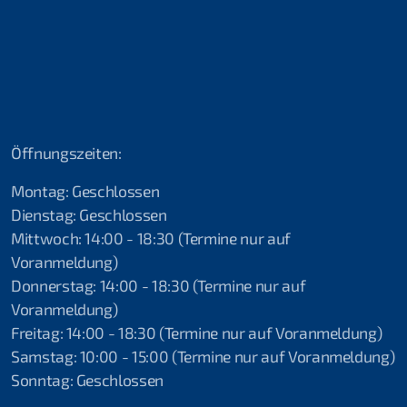
2019 Shams Alam Beach Resort, Ägypten
2019 Attersee
2018 Attersee
2018 Ferienspass Hettlingen
Öffnungszeiten:
2018 Lac Soutairrain
Montag: Geschlossen
2017 Schnuppertauchen Fliegende Helfer
Dienstag: Geschlossen
Mittwoch: 14:00 - 18:30 (Termine nur auf
2017 Ferienspass Hettlingen ll
Voranmeldung)
Donnerstag: 14:00 - 18:30 (Termine nur auf
2017 Schnuppertauchen Hettlingen l
Voranmeldung)
2017 Seepolizei Thurgau
Freitag: 14:00 - 18:30 (Termine nur auf Voranmeldung)
Samstag: 10:00 - 15:00 (Termine nur auf Voranmeldung)
2017 Schnuppertauchen Ramsen
Sonntag: Geschlossen