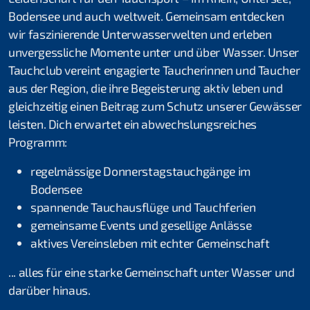
Thomas Türk
Bodensee und auch weltweit. Gemeinsam entdecken
wir faszinierende Unterwasserwelten und erleben
Michael Vogel
unvergessliche Momente unter und über Wasser. Unser
Tauchclub vereint engagierte Taucherinnen und Taucher
Daniel Fahrni
aus der Region, die ihre Begeisterung aktiv leben und
Daniel Rüttimann
gleichzeitig einen Beitrag zum Schutz unserer Gewässer
leisten. Dich erwartet ein abwechslungsreiches
Bettina Schweizer
Programm:
Clublokal
regelmässige Donnerstagstauchgänge im
Bodensee
Tauchanlässe & Events
spannende Tauchausflüge und Tauchferien
gemeinsame Events und gesellige Anlässe
Atemgas
aktives Vereinsleben mit echter Gemeinschaft
Tauch- und Mietmaterial
... alles für eine starke Gemeinschaft unter Wasser und
Öffentlichkeitsarbeit
darüber hinaus.